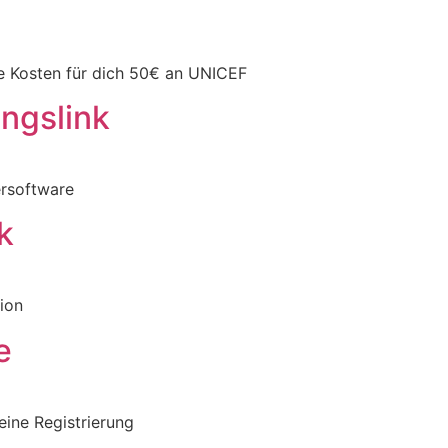
e Kosten für dich 50€ an UNICEF
gslink​
ersoftware
k
ion
​
eine Registrierung